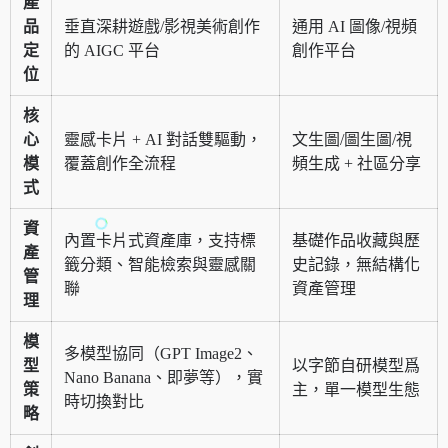
產
品
垂直深耕遊戲/影視美術創作
通用 AI 圖像/視頻
定
的 AIGC 平台
創作平台
位
核
心
靈感卡片 + AI 對話雙驅動，
文生圖/圖生圖/視
模
覆蓋創作全流程
頻生成 + 社區分享
式
資
內置卡片式資產庫，支持標
基礎作品收藏與歷
產
籤分類、智能檢索與靈感關
史記錄，無結構化
管
聯
資產管理
理
模
多模型協同（GPT Image2、
型
以字節自研模型爲
Nano Banana、即夢等），實
策
主，單一模型生態
時切換對比
略