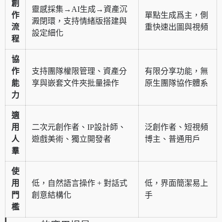
創
靈感採集→AI生成→資產沉
作
單點生成爲主，側
澱閉環，支持情緒版搭建與
流
重快速出圖與視頻
設定細化
程
協
作
支持團隊權限管理、資產分
有限分享功能，無
能
享與嵌套文件夾批量操作
原生團隊協作體系
力
適
用
二次元創作者、IP設計師、
泛創作者、短視頻
人
遊戲美術、獨立開發者
博主、普通用戶
羣
使
用
低，自然語言操作 + 對話式
低，界面簡潔易上
門
創意結構化
手
檻