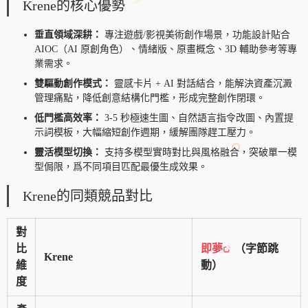
Krene的核心優勢
垂直領域深耕：
專注遊戲/影視美術創作場景，功能設計貼合
AIOC（AI 原創角色）、情緒版、原畫概念、3D 輔助參考等專
業需求。
雙驅動創作模式：
靈感卡片 + AI 對話結合，能解決資產沉澱
管理痛點，降低創意結構化門檻，形成完整創作閉環。
低門檻高效率：
3-5 秒極速生圖、自然語言指令改圖、內置提
示詞模板，大幅縮短創作週期，緩解團隊趕工壓力。
靈活模型切換：
支持多模型實時對比與風格融合，突破單一模
型侷限，爲不同項目匹配最優生成效果。
Krene的同類競品對比
對
比
即夢
（字節跳
Krene
維
動）
度