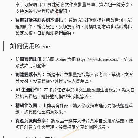
率；可按項目/IP 創建嵌套文件夾批量管理；資產包一鍵分享，
支持定製化查看與編輯權限。
智能對話共創與劇本優化：
通過 AI 對話框描述創意構想，AI
追問細節、補充設定、反解提示詞，將模糊創意轉化爲結構化
設定文檔，自動檢測邏輯衝突。
如何使用Krene
訪問官網註冊：
訪問 Krene 官網 https://www.krene.com/ ，完成
賬號註冊和登錄。
創建靈感卡片：
新建卡片並批量拖拽導入參考圖、草稿、文案
等素材，設置標籤分類建立個人資產庫。
AI 生圖創作：
在卡片任務中選擇文生圖或圖生圖模式，輸入自
然語言描述，選擇適配模型生成概念圖。
精細化改圖：
上傳現有作品，輸入修改指令進行局部或整體重
繪，迭代優化至滿意效果。
資產沉澱與分享：
將成品一鍵存入卡片倉庫自動繼承標籤，按
項目創建文件夾管理，設置權限分享給團隊成員。