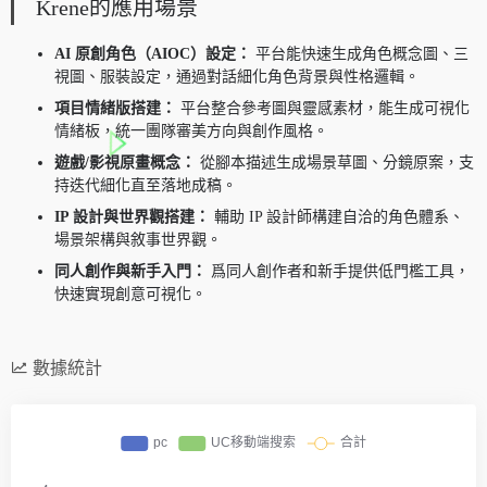
Krene的應用場景
AI 原創角色（AIOC）設定：
平台能快速生成角色概念圖、三
視圖、服裝設定，通過對話細化角色背景與性格邏輯。
項目情緒版搭建：
平台整合參考圖與靈感素材，能生成可視化
情緒板，統一團隊審美方向與創作風格。
遊戲/影視原畫概念：
從腳本描述生成場景草圖、分鏡原案，支
持迭代細化直至落地成稿。
IP 設計與世界觀搭建：
輔助 IP 設計師構建自洽的角色體系、
場景架構與敘事世界觀。
同人創作與新手入門：
爲同人創作者和新手提供低門檻工具，
快速實現創意可視化。
數據統計