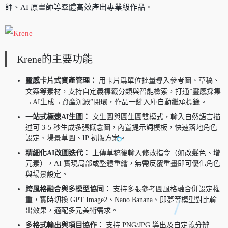
師、AI 原畫師等羣體高效產出專業級作品。
Krene的主要功能
靈感卡片式資產管理：
用卡片爲單位批量導入參考圖、草稿、
文案等素材，支持自定義標籤分類與智能檢索，打通”靈感採集
→AI生成→資產沉澱”閉環，作品一鍵入庫自動繼承標籤。
一站式極速AI生圖：
文生圖與圖生圖雙模式，輸入自然語言描
述可 3-5 秒生成多張概念圖，內置提示詞模板，快速落地角色
設定、場景草圖、IP 初版方案。
精細化AI改圖迭代：
上傳草稿後輸入修改指令（如改髮色、增
元素），AI 實現局部或整體重繪，無需反覆重畫即可優化角色
與場景設定。
跨風格融合與多模型協同：
支持多張參考圖風格融合併設定權
重，實時切換 GPT Image2、Nano Banana、即夢等模型對比輸
出效果，適配多元美術需求。
多格式輸出與項目協作：
支持 PNG/JPG 導出及自定義分辨