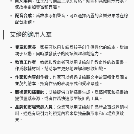
圖文編輯
：在生成的插畫上添加對話、貼圖和其他圖形元素，
使故事更加豐富和有趣。
配音合成
：爲故事添加聲音，可以選擇內置的音樂效果或在線
配音服務。
艾繪的適用人羣
兒童和家長
：家長可以用艾繪爲孩子創作個性化的繪本，增加
親子互動，同時激發孩子的閱讀興趣和創造力。
教育工作者
：教師和教育者可以用艾繪創作教育性的故事書，
作爲教輔材料，幫助學生更好地理解和吸收知識。
作家和內容創作者
：作家可以通過艾繪將文字故事轉化爲圖文
並茂的繪本，拓寬作品的表現形式和受衆羣體。
藝術家和插畫師
：艾繪提供自動插畫生成，爲藝術家和插畫師
提供靈感來源，或者作爲快速原型設計的工具。
品牌和市場營銷人員
：企業可以用艾繪創作品牌故事或營銷材
料，通過有吸引力的視覺內容來增強品牌形象和市場推廣效
果。