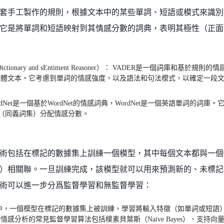
套手工製作的規則，根據文本中的某些單詞、短語或模式來識別
它是將單詞和短語映射到其情感分數的詞典，表明其極性（正面
re Dictionary and sEntiment Reasoner）： VADER是一個詞庫和基於規
媒體文本。它考慮到單詞的情感強度，以及語法和句法模式，以確定一段
entiWordNet是一個基於WordNet的情感詞典，WordNet是一個英語單詞的詞
詞集（同義詞集）分配情感分數。
術包括在標記的數據集上訓練一個模型，其中每個文本都與一個
）相關聯。一旦訓練完成，該模型就可以用來預測新的、未標記
術可以進一步分爲監督學習和無監督學習：
中，一個模型在標記的數據集上被訓練，學習將輸入特徵（如單詞或短語
感分析的常見監督學習算法包括樸素貝葉斯（Naive Bayes）、支持向