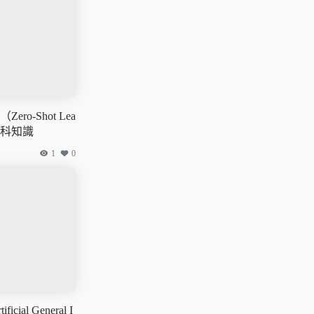
ro-Shot Lea
AI百科知識
1
0
ial General I