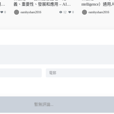
用和
義、重要性、發展和應用 – AI百
ntelligence
科
和能力
0
earnbyshare2016
12
0
earnbyshare2016
暫無評論...