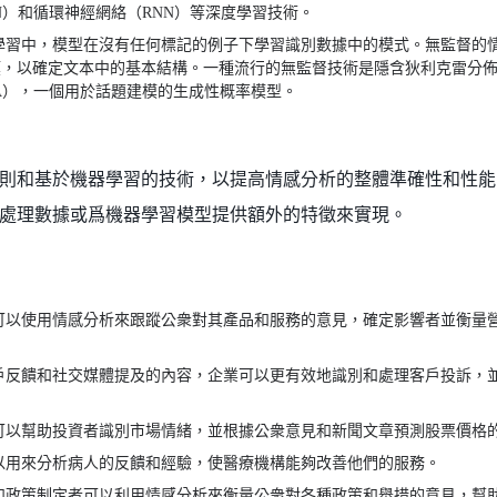
N）和循環神經網絡（RNN）等深度學習技術。
學習中，模型在沒有任何標記的例子下學習識別數據中的模式。無監督的
，以確定文本中的基本結構。一種流行的無監督技術是隱含狄利克雷分佈（La
ation，LDA），一個用於話題建模的生成性概率模型。
則和基於機器學習的技術，以提高情感分析的整體準確性和性能
處理數據或爲機器學習模型提供額外的特徵來實現。
可以使用情感分析來跟蹤公衆對其產品和服務的意見，確定影響者並衡量
戶反饋和社交媒體提及的內容，企業可以更有效地識別和處理客戶投訴，
可以幫助投資者識別市場情緒，並根據公衆意見和新聞文章預測股票價格
以用來分析病人的反饋和經驗，使醫療機構能夠改善他們的服務。
和政策制定者可以利用情感分析來衡量公衆對各種政策和舉措的意見，幫