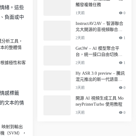
觸發複雜任務
情緒。這些
1天前
0
、負面或中
InstructAV2AV – 智源聯合
北大開源的音視頻聯合編
輯模型
2天前
1
則的情感分析工具，
文本的整體情
Get3W – AI 模型聚合平
台，統一接口自由切換模
型
庫。它根據極性和客
2天前
1
Hy ASR 3.0 preview – 騰訊
混元推出的新一代語音識
別模型
3天前
0
情感標籤
開源 AI 視頻生成工具 Mo
的文本的情
neyPrinterTurbo 使用教程
3天前
0
）映射到輸出
量機（SVM），