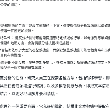
決公衆的關切。
詞語和短語的含義可能高度依賴於上下文，這使得情感分析算法難以準確
會使這一任務更加複雜。
特殊性： 情感分析技術可能需要適應特定領域或行業，以考慮到專業詞
如俚語和地區方言，會對情感分析技術構成挑戰。
學習技術依賴於大型的標記數據集，而創建這些數據集可能會很費時和昂
尤其具有挑戰性。
互聯網的不斷髮展，變得更加多樣化，多語言情感分析變得越來越重要。
的模型是一個持續的研究領域。
感分析的性能，研究人員正在探索各種方法，包括轉移學習，即
具體任務或領域進行微調；以及多模態情感分析，即把文本信息
結合，以更好地理解背景和情感。
處理的一個重要方面，它允許組織從非結構化文本數據中提取有