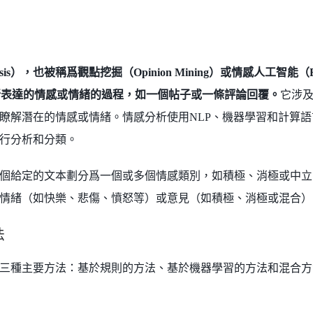
alysis），也被稱爲觀點挖掘（Opinion Mining）或情感人工智能（Em
所表達的情感或情緒的過程，如一個帖子或一條評論回覆。
它涉
瞭解潛在的情感或情緒。情感分析使用NLP、機器學習和計算語
行分析和分類。
個給定的文本劃分爲一個或多個情感類別，如積極、消極或中立
情緒（如快樂、悲傷、憤怒等）或意見（如積極、消極或混合）
法
三種主要方法：基於規則的方法、基於機器學習的方法和混合方