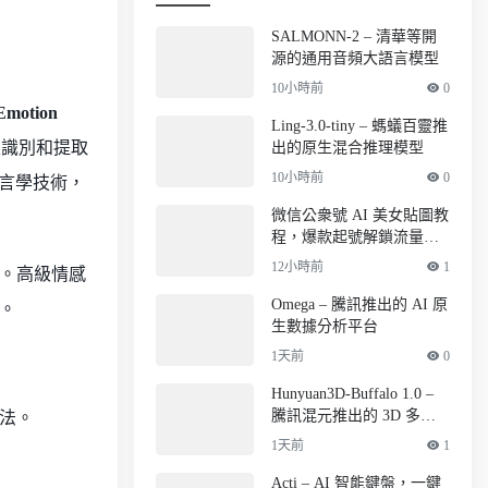
SALMONN-2 – 清華等開
源的通用音頻大語言模型
10小時前
0
otion
Ling-3.0-tiny – 螞蟻百靈推
及識別和提取
出的原生混合推理模型
10小時前
0
言學技術，
微信公衆號 AI 美女貼圖教
程，爆款起號解鎖流量主
收益
12小時前
1
。高級情感
Omega – 騰訊推出的 AI 原
。
生數據分析平台
1天前
0
Hunyuan3D-Buffalo 1.0 –
騰訊混元推出的 3D 多模
法。
態框架
1天前
1
Acti – AI 智能鍵盤，一鍵