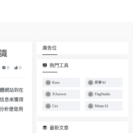
廣告位
知識
熱門工具
0
0
Kuse
即夢AI
體網站到在
XAnswer
FlagStudio
信息來獲得
Cici
Mitata AI
分析便是用
最新文章