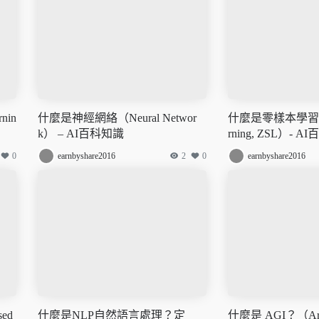
nin
什麼是神經網絡（Neural Networ
什麼是零樣本學習（Ze
k） – AI百科知識
rning, ZSL）- 
0
earnbyshare2016
2
0
earnbyshare2016
ed
什麼是NLP自然語言處理？定
什麼是 AGI？（Artific