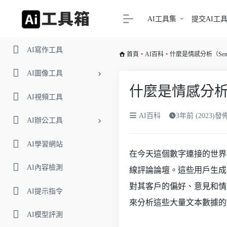
AI工具集
提交AI工
AI寫作工具
首頁
•
AI百科
•
什麼是情感分析（Sentim
AI圖像工具
什麼是情感分析（Se
AI視頻工具
AI百科
3年前 (2023)
AI辦公工具
AI學習網站
在今天這個數字連接的世界
AI內容檢測
線評論論壇。這些用戶生成
對其客戶的偏好、意見和情
AI提示指令
來分析這些大量文本數據的
AI模型評測