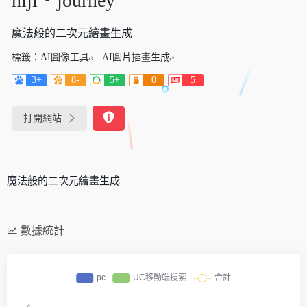
niji・journey
魔法般的二次元繪畫生成
標籤：
AI圖像工具
AI圖片插畫生成
3+
8-
5+
0
5
打開網站
魔法般的二次元繪畫生成
數據統計