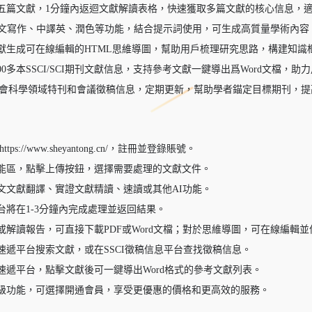
五篇文獻，1分鐘內返迴文獻解讀表格，快速獲取多篇文獻的核心信息，
文寫作、中譯英、潤色等功能，結合提示詞使用，可生成高質量學術內容
獻生成可在線編輯的HTML思維導圖，幫助用戶梳理研究思路，構建知識
00多本SSCI/SCI期刊文獻信息，支持參考文獻一鍵導出爲Word文檔，
會科學領域特刊和會議徵稿信息，定期更新，幫助學者錨定目標期刊，提
ps://www.sheyantong.cn/，註冊並登錄賬號。
能區，點擊上傳按鈕，選擇需要處理的文獻文件。
文文獻翻譯、實證文獻精讀、速讀或其他AI功能。
台將在1-3分鐘內完成處理並返回結果。
或解讀報告，可直接下載PDF或Word文檔；對於思維導圖，可在線編輯並
速遞平台搜索文獻，或在SSCI徵稿信息平台查找徵稿信息。
速遞平台，點擊文獻後可一鍵導出Word格式的參考文獻列表。
級功能，可選擇開通會員，享受更優惠的價格和更高效的服務。