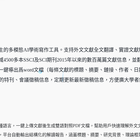
生的多模態AI學術寫作工具。支持外文文獻全文翻譯、實證文
4500多本SSCI及SCI期刊2015年以來的數百萬篇文獻信
鍵導出爲word文檔（每條文獻的標題、摘要、鏈接、作者、日期
期刊的特刊、會議徵稿信息，定期更新最新徵稿信息，方便廣大學
種語言，一鍵上傳文獻後生成雙語對照PDF文檔，幫助用戶快速理解外文
，平台自動輸出結構化的解讀報告，涵蓋標題、摘要、研究背景、理論框