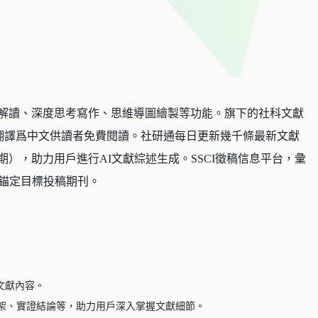
獻解讀、深度思考寫作、思維導圖繪製等功能。旗下的社科文獻
息，並翻譯爲中文供讀者免費閱讀。社研通每日更新幾千條最新文獻
），助力用戶進行AI文獻綜述生成。SSCI徵稿信息平台，彙
者錨定目標投稿期刊。
文獻內容。
架、實證結論等，助力用戶深入掌握文獻細節。