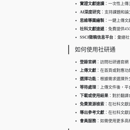
實證文獻速讀
：一次性上傳
AI深度研究
：支持課題和論
思維導圖繪製
：一鍵上傳文
社科文獻速遞
：免費提供45
SSCI徵稿信息平台
：彙總社
如何使用社研通
登錄官網
：訪問社研通官網 htt
上傳文獻
：在首頁或對應功
選擇功能
：根據需求選擇外
等待處理
：上傳文件後，平
下載或使用結果
：對於翻譯
免費資源檢索
：在社科文獻
導出參考文獻
：在社科文獻
會員服務
：如需使用更多高