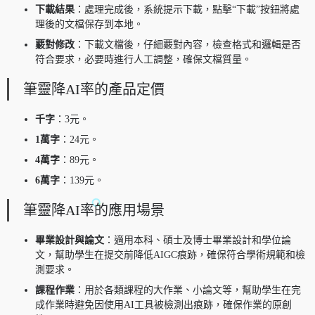
下載結果
：處理完成後，系統提示下載，點擊“下載”按鈕將處
理後的文檔保存到本地。
覈對修改
：下載文檔後，仔細覈對內容，檢查格式和邏輯是否
符合要求，必要時進行人工調整，確保文檔質量。
筆靈降AI率的產品定價
千字
：3元。
1萬字
：24元。
4萬字
：89元。
6萬字
：139元。
筆靈降AI率的應用場景
畢業設計與論文
：適用本科、碩士及博士畢業設計和學位論
文，幫助學生在提交前降低AIGC痕跡，確保符合學術規範和檢
測要求。
課程作業
：用於各類課程的大作業、小論文等，幫助學生在完
成作業時避免因使用AI工具被檢測出痕跡，確保作業的原創