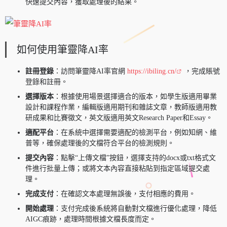
快速提交內容，獲取處理後的結果。
如何使用筆靈降AI率
註冊登錄
：訪問筆靈降AI率官網
https://ibiling.cn/
，完成賬號
登錄和註冊。
選擇版本
：根據使用場景選擇適合的版本，如學生版適用畢業
設計和課程作業，編輯版適用期刊和雜誌文章，教師版適用教
研成果和比賽徵文，英文版適用英文Research Paper和Essay。
適配平台
：在系統中選擇需要適配的檢測平台，例如知網、維
普等，確保處理後的文檔符合平台的檢測規則。
提交內容
：點擊“上傳文檔”按鈕，選擇支持的docx或txt格式文
件進行批量上傳；或將文本內容直接粘貼到指定區域提交處
理。
完成支付
：在確認文本處理無誤後，支付相應的費用。
開始處理
：支付完成後系統將自動對文檔進行優化處理，降低
AIGC痕跡，處理時間根據文檔長度而定。