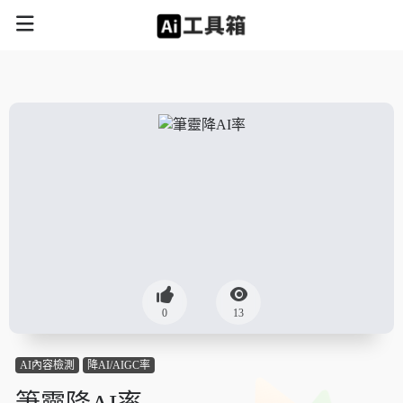
0
13
AI內容檢測
降AI/AIGC率