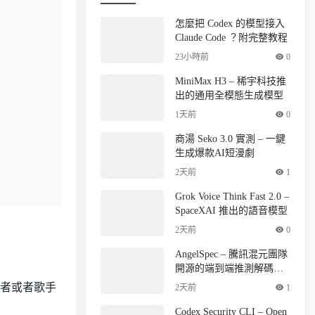
怎麼把 Codex 的模型接入
Claude Code ？附完整教程
23小時前
0
MiniMax H3 – 稀宇科技推
出的通用全模態生成模型
1天前
0
商湯 Seko 3.0 實測 – 一鍵
生成爆款AI短漫劇
2天前
1
Grok Voice Think Fast 2.0 –
SpaceXAI 推出的語音模型
2天前
0
AngelSpec – 騰訊混元團隊
開源的端到端推測解碼訓
練框架
好者或者歌手
2天前
1
Codex Security CLI – Open