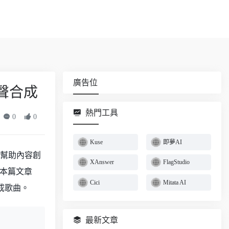
廣告位
聲合成
熱門工具
0
0
Kuse
即夢AI
以幫助內容創
XAnswer
FlagStudio
本篇文章
Cici
Mitata AI
成歌曲。
最新文章