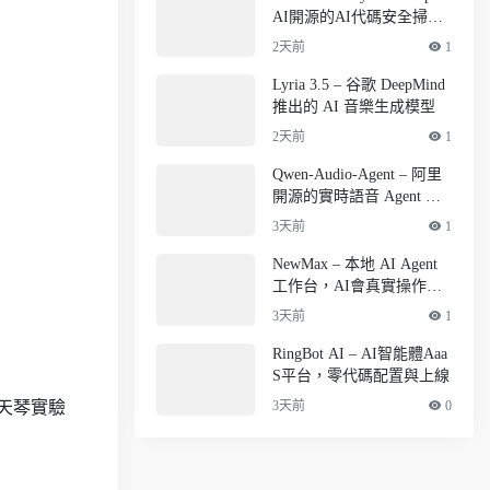
AI開源的AI代碼安全掃描
CLI工具
2天前
1
Lyria 3.5 – 谷歌 DeepMind
推出的 AI 音樂生成模型
2天前
1
Qwen-Audio-Agent – 阿里
開源的實時語音 Agent 框
架
3天前
1
NewMax – 本地 AI Agent
工作台，AI會真實操作瀏
覽器
3天前
1
RingBot AI – AI智能體Aaa
S平台，零代碼配置與上線
3天前
0
、天琴實驗