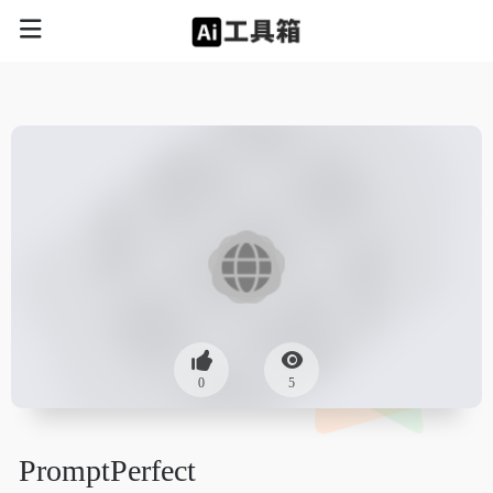
0
5
PromptPerfect