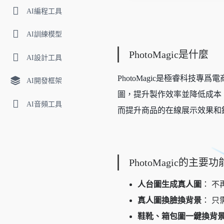
AI編程工具
AI訓練模型
PhotoMagic是什麼
AI設計工具
PhotoMagic是極睿科
AI開發框架
圖，提升製作效率並降低成本
AI音頻工具
而提升商品的在線展示效果和
PhotoMagic的主要功
人台圖生成真人圖
： 
真人圖換臉換背景
： 
鞋靴、箱包圖一鍵換背