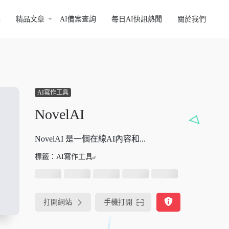
具
精品文章
AI備案查詢
每日AI快訊熱聞
關於我們
AI寫作工具
NovelAI
NovelAI 是一個在線AI內容和...
標籤：
AI寫作工具
打開網站
手機打開