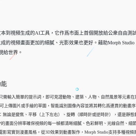
高質量的文本到視頻生成的AI工具，它作爲市面上首個開放給公衆自由
成的視頻畫面更加的細膩、光影效果也更好。藉助Morph Stu
現給世界。
功能
：只需輸入簡單的提示詞，即可見證動物、建築、人物、自然風景等元素在
戶可上傳圖片或手繪的草圖，智能識別圖像內容並將其轉化爲連貫的動畫
：無論是變焦、平移（上下左右）、旋轉（順時針或逆時針），還是靜態
0P的畫面分辨率確保視頻的每一幀都清晰細膩、色彩鮮明、光線自然、細
影寫實到漫畫風格，從3D效果到動畫製作，Morph Studio支持多種