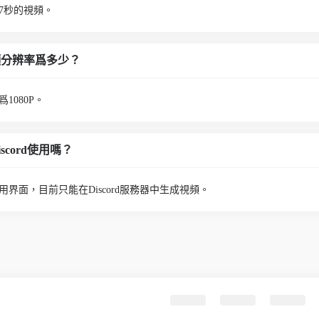
最長7秒的視頻。
的視頻分辨率爲多少？
爲1080P。
iscord使用嗎？
頁版使用界面，目前只能在Discord服務器中生成視頻。