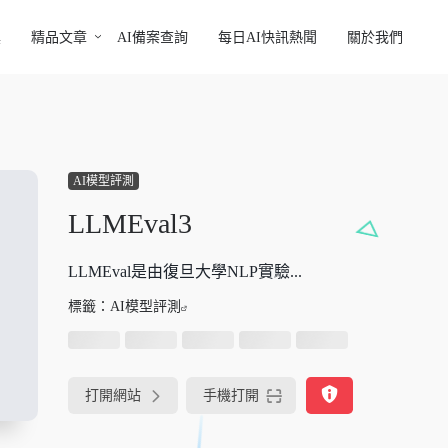
具
精品文章
AI備案查詢
每日AI快訊熱聞
關於我們
AI模型評測
LLMEval3
LLMEval是由復旦大學NLP實驗...
標籤：
AI模型評測
打開網站
手機打開