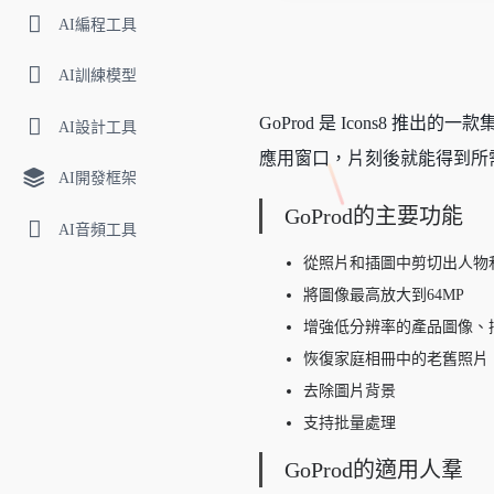
AI編程工具
AI訓練模型
GoProd 是 Icons8 推出的一款
AI設計工具
應用窗口，片刻後就能得到所
AI開發框架
GoProd的主要功能
AI音頻工具
從照片和插圖中剪切出人物
將圖像最高放大到64MP
增強低分辨率的產品圖像、
恢復家庭相冊中的老舊照片
去除圖片背景
支持批量處理
GoProd的適用人羣