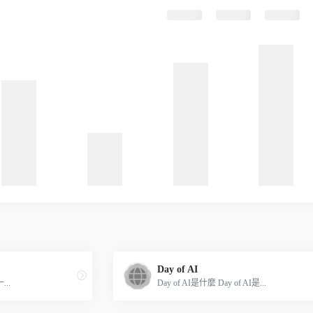
Day of AI
...
Day of AI是什麼 Day of AI是...