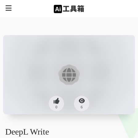
0
6
DeepL Write