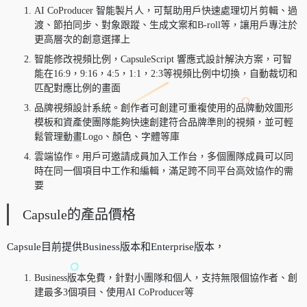
AI CoProducer 智能製片人，可幫助用戶快速處理切片剪輯、過
渡、節拍同步、對象跟蹤、生成文案和B-roll等，讓用戶專注於
更高層次的創意選擇上
智能修改視頻比例，CapsuleScript 響應式設計解決方案，可智
能在16:9，9:16，4:5，1:1，2:3等視頻比例中切換，自動裁切和
匹配對應比例的畫面
品牌視頻設計系統。創作者可創建可重複使用的品牌動效圖形
模板和資產使團隊能夠快速創建符合品牌準則的視頻，並可輕
鬆管理動畫Logo、顏色、字體等庫
雲端協作。用戶可邀請成員加入工作台，多個團隊成員可以同
時在同一個項目中工作和編輯，滿足跨不同平台高效協作的需
要
Capsule的產品價格
Capsule目前提供Business版本和Enterprise版本，
Business版本免費，針對小團隊和個人，支持無限個協作者、創
建最多3個項目、使用AI CoProducer等