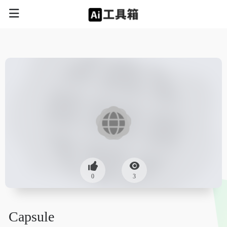
0
3
Capsule