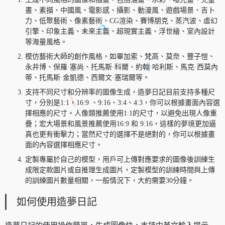
畫、素描、中國風、電影感、攝影、動漫風、遊戲場景、吉卜
力、低聚藝術、像素藝術、CG渲染、賽博朋克、蒸汽波、虛幻
引擎、印象主義、未來主義、超現實主義、浮世繪、室內設計
等海量風格。
模仿藝術大師的創作風格，如畢加索、梵高、莫奈、豐子愷、
永井博、保羅·塞尚、托馬斯·科爾、約翰·哈利斯、馬克·西莫內
蒂、托馬斯·金凱德、西爾文·塞瑞爾等。
支持不同尺寸和分辨率的圖像生成，造夢日記目前支持多種尺
寸，分別是1:1，16:9 、9:16、3:4、4:3，你可以根據畫面內容選
擇相應的尺寸。人像類推薦使用1:1的尺寸，以避免出現人像重
疊；宏大場景和風景推薦使用16:9 和 9:16，這樣的夢境更加逼
真也更有衝擊力；當然尺寸的選擇不是絕對的，你可以根據畫
面的內容選擇相應尺寸。
定製專屬於自己的模型，用戶可上傳對應要求的圖像後訓練生
成限定款圖片或自推理生成圖片，定製模型的訓練時間與上傳
的訓練圖片數量相關，一般情況下，大約需要30分鐘。
如何使用造夢日記