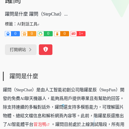
躍問
躍問是什麼 躍問（StepChat）...
標籤：
AI對話工具
0
0
0
0
1+
打開網站
躍問是什麼
躍問（StepChat）是由人工智能初創公司階躍星辰（StepFun）開
發的免費AI聊天機器人，能夠爲用戶提供專業且有幫助的回答。
除支持連續的多輪對話外，躍問還支持多模態能力，可理解圖片
物體、總結文檔信息和解析網頁內容等。此前，階躍星辰還推出
了AI智能體平台
冒泡鴨
。躍問目前處於上線測試階段，所有用