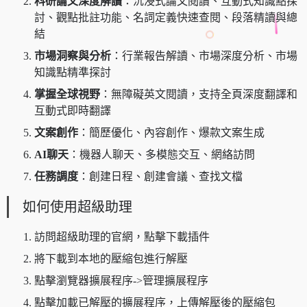
科研論文深度解讀
：沉浸式論文閱讀、互動式知識點探
討、觀點批註功能、名詞定義快速查閱、段落精讀與總
結
市場洞察與分析
：行業報告解讀、市場深度分析、市場
知識點精準探討
掌握全球視野
：無障礙英文閱讀，支持全頁深度翻譯和
互動式即時翻譯
文案創作
：簡歷優化、內容創作、爆款文案生成
AI聊天
：機器人聊天、多模態交互、網絡訪問
任務調度
：創建日程、創建會議、查找文檔
如何使用超級助理
訪問超級助理的官網，點擊下載插件
將下載到本地的壓縮包進行解壓
點擊瀏覽器擴展程序->管理擴展程序
點擊加載已解壓的擴展程序，上傳解壓後的壓縮包