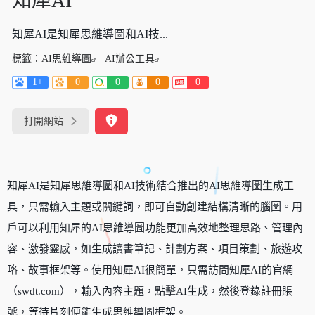
知犀AI
知犀AI是知犀思維導圖和AI技...
標籤：
AI思維導圖
AI辦公工具
1+
0
0
0
0
打開網站
知犀AI是知犀思維導圖和AI技術結合推出的AI思維導圖生成工
具，只需輸入主題或關鍵詞，即可自動創建結構清晰的腦圖。用
戶可以利用知犀的AI思維導圖功能更加高效地整理思路、管理內
容、激發靈感，如生成讀書筆記、計劃方案、項目策劃、旅遊攻
略、故事框架等。使用知犀AI很簡單，只需訪問知犀AI的官網
（swdt.com），輸入內容主題，點擊AI生成，然後登錄註冊賬
號，等待片刻便能生成思維導圖框架。