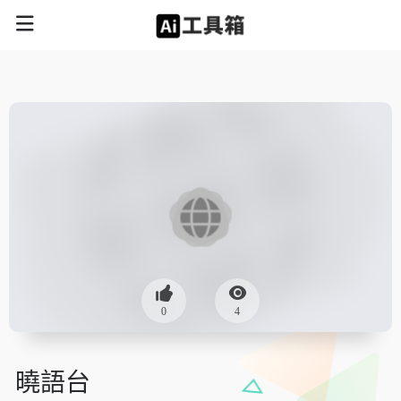
0
4
曉語台