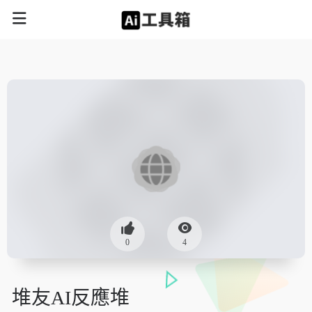
0
4
堆友AI反應堆