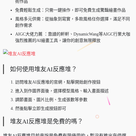
術作品
免費輕鬆生成：只需一鍵操作，即可免費生成驚豔繪畫作品
風格多元供需：從抽象到寫實，多款風格任你選擇，滿足不同
創作需求
AIGC大佬力薦 ：靠譜的軒軒、DynamicWang等AIGC行業大咖
強烈推薦的AI繪畫工具，讓你的創意無限釋放
如何使用堆友AI反應堆？
訪問堆友AI反應堆的官網，點擊開始創作按鈕
進入到作圖界面後，選擇模型風格、輸入畫面描述
調節畫面、圖片比例、生成張數等參數
然後點擊立即生成按鈕即可
堆友AI反應堆是免費的嗎？
堆友AI反應堆目前來說是免費有限使用的，暫沒有推出充值選