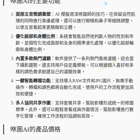
咻圖AI的主要功能
面部五官微調重塑
：AI 模擬資深修圖師的技巧，在保留自然肌
理的同時進行美膚處理。還可以進行眼睛和鼻子等細微調整，
以使五官看起來更精緻和立體。
優化臉部和身體比例
：系統會智能自然地判斷人物的性別和年
齡，並個性化完成面部和全身的精準液化處理，以優化臉部輪
廓和身體比例。
內置多款熱門濾鏡
：軟件提供了一系列熱門風格濾鏡，迎合當
下攝影趨勢。還支持用戶自定義模板，可以根據個人喜好和多
樣的調色需求創建自己的濾鏡效果。
一鍵智能轉檔功能
：支持導入RAW文件和JPG圖片，無需手動
操作，轉檔和調色都將自動化完成，使用戶的工作流程更加高
效和便捷。
多人協同共享作圖
：支持套餐共享，幫助影樓形成統一的修圖
標準。此外，還可以輕鬆查看成員作圖情況，幫助影樓進行數
字化管理，確保工作流程的協調和高效。
咻圖AI的產品價格