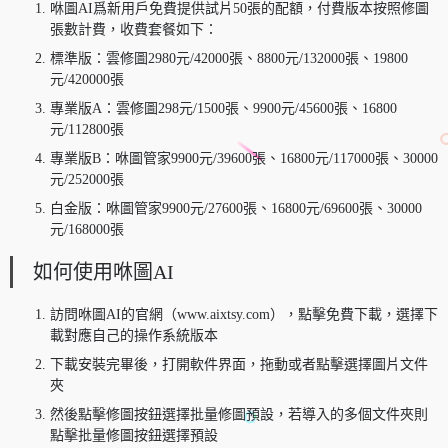
咻圖AI爲新用戶免費提供試片50張的配額，付費版本按照修圖
張數計費，收費套餐如下：
標準版：雲修圖2980元/42000張、8800元/132000張、19800
元/420000張
專業版A：雲修圖298元/1500張、9900元/45600張、16800
元/112800張
專業版B：咻圖管家9900元/39600張、16800元/117000張、30000
元/252000張
白金版：咻圖管家9900元/27600張、16800元/69600張、30000
元/168000張
如何使用咻圖AI
訪問咻圖AI的官網（www.aixtsy.com），點擊免費下載，選擇下
載對應自己的操作系統版本
下載安裝完畢後，打開軟件界面，拖動或者點擊選擇圖片文件
夾
然後點擊修圖按鈕選擇批量修圖預設，若導入的多個文件夾則
點擊批量修圖按鈕選擇預設