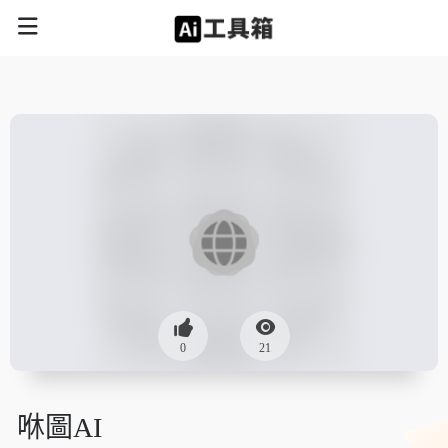
0
21
咻圖AI