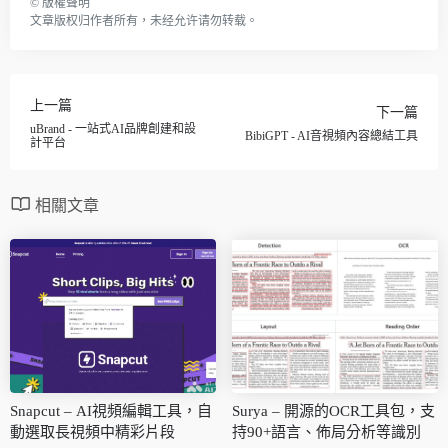
©
版權聲明
文章版权归作者所有，未经允许请勿转载。
上一篇
下一篇
uBrand - 一站式AI品牌創建和設
BibiGPT - AI音視頻內容總結工具
計平台
相關文章
Snapcut – AI視頻編輯工具，自
Surya – 開源的OCR工具包，支
動選取長視頻中精彩片段
持90+語言、佈局分析等識別