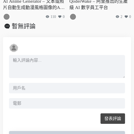
AI Anime Generator – 文本或照
QoderWake – 阿里推出的生產
片自動生成動漫風格圖像的AI
級 AI 數字員工平台
在線工具
110
0
2
0
暫無評論
發表評論