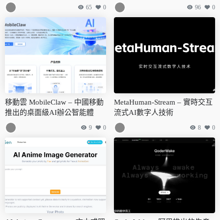
65
0
96
0
移動雲 MobileClaw – 中國移動
MetaHuman-Stream – 實時交互
推出的桌面級AI辦公智能體
流式AI數字人技術
9
0
8
0