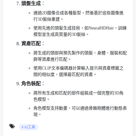
頭髮生成
：
通過2D圖像合成各種髮型，然後基於這些圖像進
行3D髮絲重建。
使用先進的頭髮生成技術，如NeuralHDHair，訓練
模型並生成高質量的3D髮絲。
資產匹配
：
將生成的頭部與預先製作的頭髮、身體、服裝和配
飾等資產進行匹配。
使用CLIP文本編碼器計算輸入提示與資產標籤之
間的相似度，選擇最匹配的資產。
角色裝配
：
將所有生成和匹配的部件組裝成一個完整的3D角
色模型。
角色模型支持動畫，可以通過骨骼剛體進行動態表
現。
# AI工具