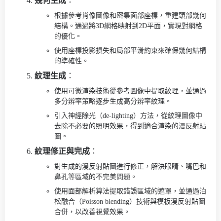
幾何生成
：
根據參考肖像圖像和密集面部座標，重建頭部幾何
結構。通過將3D網格映射到2D平面，實現對網格
的優化。
使用座標投影損失和局部平滑約束來確保幾何結構
的準確性。
紋理生成
：
使用可微渲染技術從參考圖像中提取紋理，並通過
多分辨率策略逐步生成高分辨率紋理。
引入神經除光（de-lighting）方法，從紋理圖像中
去除不必要的照明效果，得到適合渲染的漫反射貼
圖。
紋理修正與完成
：
對生成的漫反射貼圖進行修正，解決眼睛、嘴巴和
鼻孔等區域的不完美問題。
使用面部解析算法提取錯誤區域的遮罩，並通過泊
松融合（Poisson blending）技術與模板漫反射貼圖
合併，以改善視覺效果。