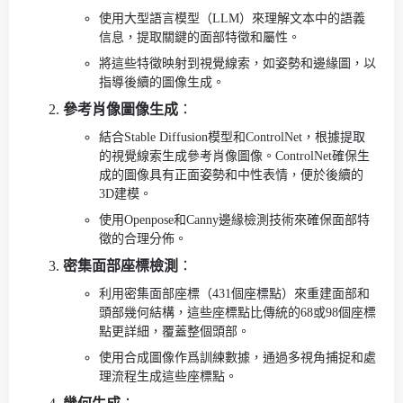
使用大型語言模型（LLM）來理解文本中的語義
信息，提取關鍵的面部特徵和屬性。
將這些特徵映射到視覺線索，如姿勢和邊緣圖，以
指導後續的圖像生成。
參考肖像圖像生成
：
結合Stable Diffusion模型和ControlNet，根據提取
的視覺線索生成參考肖像圖像。ControlNet確保生
成的圖像具有正面姿勢和中性表情，便於後續的
3D建模。
使用Openpose和Canny邊緣檢測技術來確保面部特
徵的合理分佈。
密集面部座標檢測
：
利用密集面部座標（431個座標點）來重建面部和
頭部幾何結構，這些座標點比傳統的68或98個座標
點更詳細，覆蓋整個頭部。
使用合成圖像作爲訓練數據，通過多視角捕捉和處
理流程生成這些座標點。