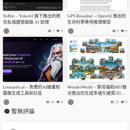
YoBot – YokoAI 旗下推出的微
GPT-Rosalind – OpenAI 推出的
信私域運營超級 AI 助理
生命科學專用推理模型
3
0
0
0
Leonardo.ai – 免費的AI繪畫和
WonderWorld – 斯坦福和MIT聯
圖像生成工具和社區
合推出的生成多樣化連貫3D場
景AI框架
14
0
23
0
暫無評論