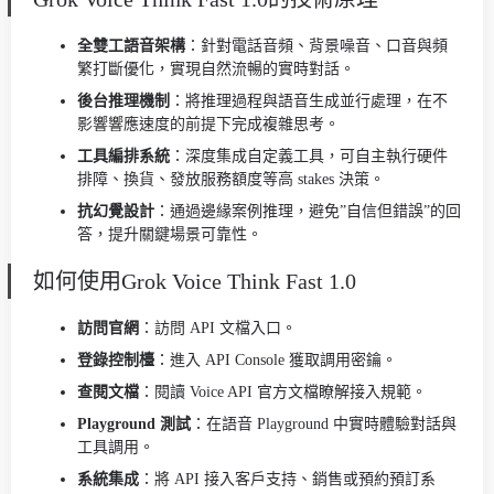
全雙工語音架構
：針對電話音頻、背景噪音、口音與頻
繁打斷優化，實現自然流暢的實時對話。
後台推理機制
：將推理過程與語音生成並行處理，在不
影響響應速度的前提下完成複雜思考。
工具編排系統
：深度集成自定義工具，可自主執行硬件
排障、換貨、發放服務額度等高 stakes 決策。
抗幻覺設計
：通過邊緣案例推理，避免”自信但錯誤”的回
答，提升關鍵場景可靠性。
如何使用Grok Voice Think Fast 1.0
訪問官網
：訪問 API 文檔入口。
登錄控制檯
：進入 API Console 獲取調用密鑰。
查閱文檔
：閱讀 Voice API 官方文檔瞭解接入規範。
Playground 測試
：在語音 Playground 中實時體驗對話與
工具調用。
系統集成
：將 API 接入客戶支持、銷售或預約預訂系