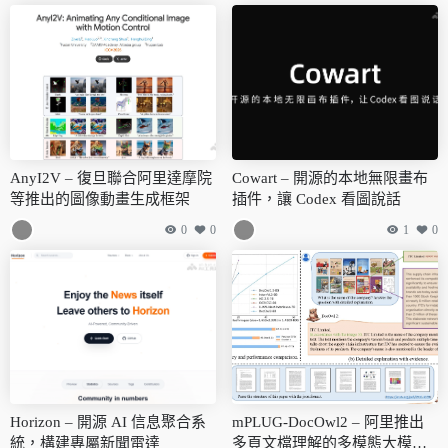
AnyI2V – 復旦聯合阿里達摩院
Cowart – 開源的本地無限畫布
等推出的圖像動畫生成框架
插件，讓 Codex 看圖說話
0
0
1
0
Horizon – 開源 AI 信息聚合系
mPLUG-DocOwl2 – 阿里推出
統，構建專屬新聞雷達
多頁文檔理解的多模態大模