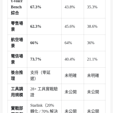
τ-voice
Bench
67.3%
43.8%
35.3%
綜合
零售場
62.3%
45.6%
38.6%
景
航空場
66%
64%
36%
景
電信場
73.7%
40.4%
21.1%
景
後台推
支持（零延
未明確
未明確
理
遲）
工具調
28+ 工具實戰驗
未公開
未公開
用規模
證
Starlink（20%
實戰部
轉化 / 70% 解決
未公開
未公開