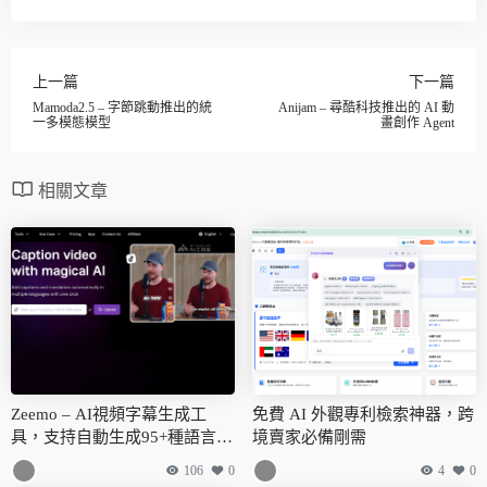
上一篇
下一篇
Mamoda2.5 – 字節跳動推出的統
Anijam – 尋酷科技推出的 AI 動
一多模態模型
畫創作 Agent
相關文章
Zeemo – AI視頻字幕生成工
免費 AI 外觀專利檢索神器，跨
具，支持自動生成95+種語言，
境賣家必備剛需
翻譯113種語言
106
0
4
0