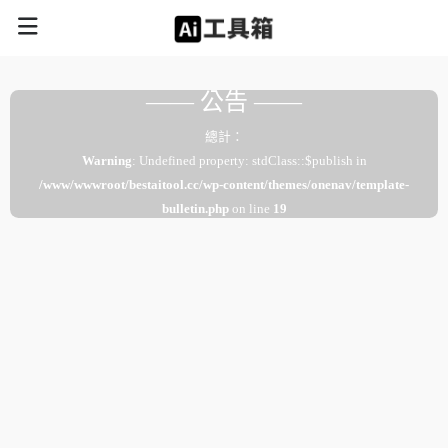
—— 公告 ——
總計：
Warning
: Undefined property: stdClass::$publish in
/www/wwwroot/bestaitool.cc/wp-content/themes/onenav/template-
bulletin.php
on line
19