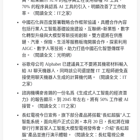
員，結果顯示 92% 的程序員正在使用各種 AI 工具，
70% 的程序員認爲 AI 工具的引入，明顯改善了工作效
率。（閱讀全文：IT之家）
中國石化與百度簽署戰略合作框架協議，具體合作內容
包括行業人工智能基礎設施建設，互聯網+新業態，數字
化轉型升級與大模型等新技術創新。雙方還將在供應
鏈、汽車、保險、生活等服務板塊開展合作，探索利用
AIGC、數字人等技術，助力打造中國石化智慧傳媒平
台。（閱讀全文：光明網）
谷歌母公司 Alphabet 已建議員工不要將其機密材料輸入
給 AI 聊天機器人，同時該公司還提醒 IT 工程師避免直
接使用聊天機器人生成的計算機代碼。（閱讀全文：IT
之家）
諮詢機構麥肯錫的一份名爲《生成式人工智能的經濟潛
力》的報告顯示，到 2045 年左右，將有 50% 工作被 AI
接管。（閱讀全文：IT之家）
長虹電視今日宣佈，旗下部分產品將搭載“長虹超腦”人工
智能系統，面向用戶正式公測。本月 20 日，長虹將在線
舉行行業首家人工智能大模型電視發佈會，介紹“長虹超
腦”產品並進行演示體驗。（閱讀全文：長虹電視公衆