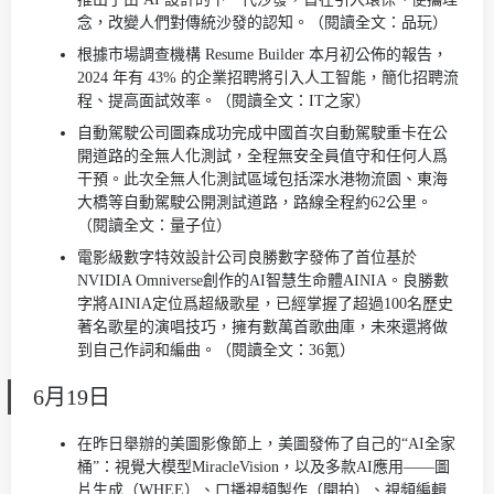
念，改變人們對傳統沙發的認知。（閱讀全文：品玩）
根據市場調查機構 Resume Builder 本月初公佈的報告，
2024 年有 43% 的企業招聘將引入人工智能，簡化招聘流
程、提高面試效率。（閱讀全文：IT之家）
自動駕駛公司圖森成功完成中國首次自動駕駛重卡在公
開道路的全無人化測試，全程無安全員值守和任何人爲
干預。此次全無人化測試區域包括深水港物流園、東海
大橋等自動駕駛公開測試道路，路線全程約62公里。
（閱讀全文：量子位）
電影級數字特效設計公司良勝數字發佈了首位基於
NVIDIA Omniverse創作的AI智慧生命體AINIA。良勝數
字將AINIA定位爲超級歌星，已經掌握了超過100名歷史
著名歌星的演唱技巧，擁有數萬首歌曲庫，未來還將做
到自己作詞和編曲。（閱讀全文：36氪）
6月19日
在昨日舉辦的美圖影像節上，美圖發佈了自己的“AI全家
桶”：視覺大模型MiracleVision，以及多款AI應用——圖
片生成（WHEE）、口播視頻製作（開拍）、視頻編輯