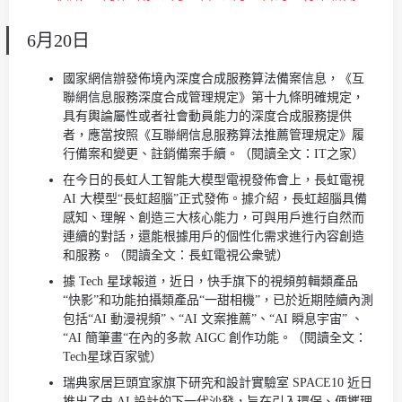
6月20日
國家網信辦發佈境內深度合成服務算法備案信息，《互
聯網信息服務深度合成管理規定》第十九條明確規定，
具有輿論屬性或者社會動員能力的深度合成服務提供
者，應當按照《互聯網信息服務算法推薦管理規定》履
行備案和變更、註銷備案手續。（閱讀全文：IT之家）
在今日的長虹人工智能大模型電視發佈會上，長虹電視
AI 大模型“長虹超腦”正式發佈。據介紹，長虹超腦具備
感知、理解、創造三大核心能力，可與用戶進行自然而
連續的對話，還能根據用戶的個性化需求進行內容創造
和服務。（閱讀全文：長虹電視公衆號）
據 Tech 星球報道，近日，快手旗下的視頻剪輯類產品
“快影”和功能拍攝類產品“一甜相機”，已於近期陸續內測
包括“AI 動漫視頻”、“AI 文案推薦”、“AI 瞬息宇宙” 、
“AI 簡筆畫“在內的多款 AIGC 創作功能。（閱讀全文：
Tech星球百家號）
瑞典家居巨頭宜家旗下研究和設計實驗室 SPACE10 近日
推出了由 AI 設計的下一代沙發，旨在引入環保、便攜理