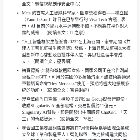
全文：微信視頻創作安全中心）
Meta 的首席人工智能科學家、圖靈獎獲得者——楊立昆
（Yann LeCun）昨日在巴黎舉行的 Viva Tech 會議上表
示，AI 目前的智力水平連狗都不如，不應將其視作對人
類的威脅。（閱讀全文：IT之家）
“人工智能框架生態峯會2023”在上海召開，峯會期間《共
建人工智能框架生態倡議》發佈、上海昇思AI框架&大模
型創新中心啓動及首批夥伴入駐、昇思社區理事會成
立。（閱讀全文：極客網）
梅賽德斯-奔馳和微軟週四宣佈，兩家公司正在合作測試
車載ChatGPT，可用於美國90多萬輛汽車。該技術將通過
車載語音命令“Hey Mercedes”使用，預期將極大地擴展系
統的功能。（閱讀全文：智通財經）
崑崙萬維昨日宣佈，控股子公司Star Group擬發行股份，
收購Singularity AI全部股權，交易對價約11億元。
Singularity AI背後，即是開發出中國版類 ChatGPT 「天
工」的奇點智源。（閱讀全文：36氪）
聯合國工業發展組織宣佈將在7月份與華爲等國際企業成
立全球工業和製造業人工智能聯盟，致力於構建共同協