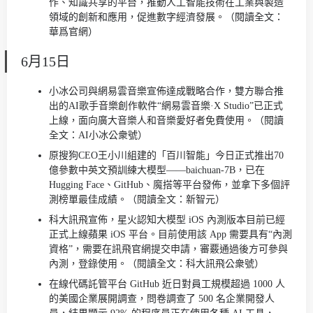
作、知識共享的平台，推動人工智能技術在工業與製造
領域的創新和應用，促進數字經濟發展。（閱讀全文：
華爲官網）
6月15日
小冰公司與網易雲音樂宣佈達成戰略合作，雙方聯合推
出的AI歌手音樂創作軟件“網易雲音樂·X Studio”已正式
上線，面向廣大音樂人和音樂愛好者免費使用。（閱讀
全文：AI小冰公衆號）
原搜狗CEO王小川組建的「百川智能」今日正式推出70
億參數中英文預訓練大模型——baichuan-7B，已在
Hugging Face、GitHub、魔搭等平台發佈，並拿下多個評
測榜單最佳成績。（閱讀全文：新智元）
科大訊飛宣佈，星火認知大模型 iOS 內測版本目前已經
正式上線蘋果 iOS 平台。目前使用該 App 需要具有“內測
資格”，需要在訊飛官網提交申請，審覈通過後方可參與
內測，登錄使用。（閱讀全文：科大訊飛公衆號）
在線代碼託管平台 GitHub 近日對員工規模超過 1000 人
的美國企業展開調查，問卷調查了 500 名企業開發人