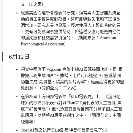
文：IT之家）
根據美國心理學會發表的研究，經常與人工智能系統互
動的員工更容易感到孤獨，這可能導致失眠和下班後飲
酒增加。研究人員也發現，經常使用人工智能系統的員
工更有可能爲同事提供幫助，但這種反應可能是由他們
的孤獨感和社交需求引發的。（新聞來源：American
Psychological Association）
6月12日
視覺中國旗下 vcg.com 宣佈上線AI靈感繪圖功能，即“根
據提示詞生成圖片”。據稱，用戶可以通過 AI 靈感繪圖
功能生成“高質量、精美的圖片內容”，從而獲得更多的靈
感創意。（閱讀全文：IT之家）
在第25屆上海國際電影節「科幻電影周」上，《流浪地
球》的導演郭帆表示對以ChatGPT爲代表的人工智能“焦
慮了好長時間”，但也透露其團隊目前在分類多個人工智
能應用，以期將AI應用在創作之中。（閱讀全文：中國
經營報）
OpenAI首席執行官山姆·奧特曼在首爾會見了SK