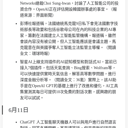
Networks總裁Choi Sung-hwan，討論了人工智能公司的投
資合作。OpenAI正在評估開設韓國辦事處的事宜。（報
道來源：界面新聞）
彭博社報道稱，法國總統馬克龍9日私下會見法國數字技
術部長等政要和包括谷歌母公司在內的科技企業的AI專
家，籌劃在法國建立人工智能監管機構。報道稱，雖然
會談內容沒有被公開，但人工智能應該是會議主題，馬
克龍意在與英國爭奪人工智能立法監管主導權。（閱讀
全文：環球時報）
智星AI上線支持插件的AI認知模型和對話式AI，當前已
接入7個插件，包括天氣查詢、Bing搜索、Wolfram等，
可以快速提供實時天氣信息，解答高等數學問題，進行
深度金融分析等。（閱讀全文：36氪）實際上，該AI助
手是在OpenAI GPT的基礎上進行了改進和優化，AI工具
集實測其每日可提供10次免費的對話次數，感興趣的朋
友可以試試。
6月11日
ChatGPT 人工智能聊天機器人可以與用戶進行自然語言