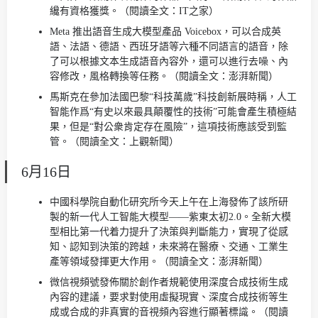
纔有資格獲獎。（閱讀全文：IT之家）
Meta 推出語音生成大模型產品 Voicebox，可以合成英
語、法語、德語、西班牙語等六種不同語言的語音，除
了可以根據文本生成語音內容外，還可以進行去噪、內
容修改，風格轉換等任務。（閱讀全文：澎湃新聞）
馬斯克在參加法國巴黎“科技萬歲”科技創新展時稱，人工
智能作爲“有史以來最具顛覆性的技術”可能會產生積極結
果，但是“對公衆肯定存在風險”，這項技術應該受到監
管。（閱讀全文：上觀新聞）
6月16日
中國科學院自動化研究所今天上午在上海發佈了該所研
製的新一代人工智能大模型——紫東太初2.0。全新大模
型相比第一代着力提升了決策與判斷能力，實現了從感
知、認知到決策的跨越，未來將在醫療、交通、工業生
產等領域發揮更大作用。（閱讀全文：澎湃新聞）
微信視頻號發佈關於創作者規範使用深度合成技術生成
內容的建議，要求對使用虛擬現實、深度合成技術等生
成或合成的非真實的音視頻內容進行顯著標識。（閱讀