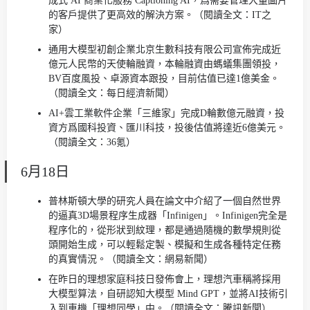
成式 AI 商業化服務 Captioning AI，爲需要管理大量圖片
的客戶提供了更高效的解決方案。（閱讀全文：IT之
家）
通用大模型初創企業北京生數科技有限公司宣佈完成近
億元人民幣的天使輪融資，本輪融資由螞蟻集團領投，
BV百度風投、卓源資本跟投，目前估值已達1億美金。
（閱讀全文：每日經濟新聞）
AI+雲工業軟件企業「三維家」完成D輪數億元融資，投
資方爲國科投資、匯川科技，投後估值將達近6億美元。
（閱讀全文：36氪）
6月18日
普林斯頓大學的研究人員在論文中介紹了一個自然世界
的逼真3D場景程序生成器「Infinigen」。Infinigen完全是
程序化的，從形狀到紋理，都是通過隨機的數學規則從
頭開始生成，可以輕鬆定製、模擬和生成各種特定任務
的真實情況。（閱讀全文：網易新聞）
在昨日的理想家庭科技日發佈會上，理想汽車稱將採用
大模型算法，自研認知大模型 Mind GPT，並將AI技術引
入到車機「理想同學」中。（閱讀全文：騰訊新聞）