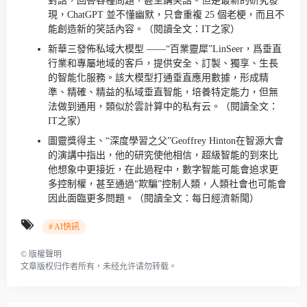
對話，回答各種問題，甚至講笑話。但是最新的研究發
現，ChatGPT 並不懂幽默，只會重複 25 個老梗，而且不
能創造新的笑話內容。（閱讀全文：IT之家）
新華三發佈私域大模型 ——“百業靈犀”LinSeer，爲垂直
行業和專屬地域的客戶，提供安全、訂製、獨享、生長
的智能化服務。該大模型打通垂直應用數據，形成精
準、精確、精益的私域垂直智能，培養特定能力，但無
法做到通用，類似於雲計算中的私有云。（閱讀全文：
IT之家）
圖靈獎得主、“深度學習之父”Geoffrey Hinton在智源大會
的演講中指出，他的研究使他相信，超級智能的到來比
他想象中更接近，在此過程中，數字智能可能會追求更
多控制權，甚至通過“欺騙”控制人類，人類社會也可能會
因此面臨更多問題。（閱讀全文：每日經濟新聞）
# AI快訊
©
版權聲明
文章版权归作者所有，未经允许请勿转载。