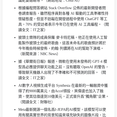
議紀要總結等。（網站地址：Coda AI）
根據編程問答網站 Stack Overflow 公佈的最新開發者問
卷調查報告，雖然程序員對各種 AI 驅動的工具準確性持
懷疑態度，但並不妨礙在開發過程中使用 ChatGPT 等工
具，70% 的受訪者表示今年已在使用 AI 工具編程。（閱
讀全文：IT之家）
披頭士樂隊的成員保羅·麥卡特尼稱，他正在使用人工智
能製作披頭士的最終歌曲，這首未命名的歌曲預計將於
今年晚些時候發佈，約翰·列儂將在AI的幫助下演唱。
（新聞來源：NBC News）
據《華爾街日報》報道，微軟在使用未發佈的 GPT-4 模
型爲必應提供聊天功能之前，沒有聽取 OpenAI 的警告，
導致聊天機器人出現了不準確和不可預測的回答。（閱
讀全文：IT之家）
AI數字人視頻生成平台 Synthesia 在最新的一輪融資中獲
得了約9000萬美元，由Accel領投，英偉達也加入了融
資，使其估值達到10億美元，正式晉升爲“獨角獸”企業。
（閱讀全文：財聯社）
Meta最新開源一個名爲I-JEPA的AI模型，該模型可以使
用有關真實世界的背景知識來填充缺失的圖像片段，比