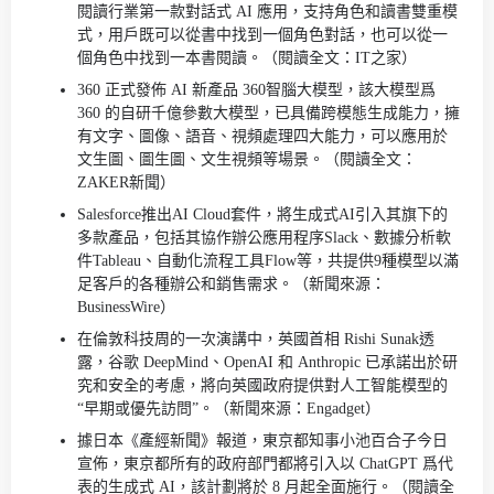
閱讀行業第一款對話式 AI 應用，支持角色和讀書雙重模
式，用戶既可以從書中找到一個角色對話，也可以從一
個角色中找到一本書閱讀。（閱讀全文：IT之家）
360 正式發佈 AI 新產品 360智腦大模型，該大模型爲
360 的自研千億參數大模型，已具備跨模態生成能力，擁
有文字、圖像、語音、視頻處理四大能力，可以應用於
文生圖、圖生圖、文生視頻等場景。（閱讀全文：
ZAKER新聞）
Salesforce推出AI Cloud套件，將生成式AI引入其旗下的
多款產品，包括其協作辦公應用程序Slack、數據分析軟
件Tableau、自動化流程工具Flow等，共提供9種模型以滿
足客戶的各種辦公和銷售需求。（新聞來源：
BusinessWire）
在倫敦科技周的一次演講中，英國首相 Rishi Sunak透
露，谷歌 DeepMind、OpenAI 和 Anthropic 已承諾出於研
究和安全的考慮，將向英國政府提供對人工智能模型的
“早期或優先訪問”。（新聞來源：Engadget）
據日本《產經新聞》報道，東京都知事小池百合子今日
宣佈，東京都所有的政府部門都將引入以 ChatGPT 爲代
表的生成式 AI，該計劃將於 8 月起全面施行。（閱讀全