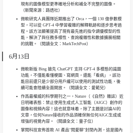
現有的圖像模型更準確地分析和補全不完整的圖像。
（新聞來源：路透社）
微軟研究人員團隊近期推出了 Orca，一個 130 億參數模
型，可以從 GPT-4 中學習複雜的解釋軌跡和逐步思考過
程。該方法顯著提高了現有最先進的指令調優模型的性
能，解決了與任務多樣性、查詢複雜性和數據擴展相關
的挑戰。（閱讀全文：MarkTechPost）
6月13日
微軟新版 Bing 搶先 ChatGPT 支持 GPT-4 多模態的識圖
功能，不僅能看懂梗圖、寫網頁，還能「看病」，該功
能目前還只是少部分用戶纔可以使用的測試性功能，後
續可能會陸續全面開放。（閱讀全文：愛範兒）
作爲最權威的科學期刊之一，Nature（《自然》雜誌）近
日明確表態：禁止使用生成式人工智能（AIGC）創作的
圖像和視頻內容！這也就意味着，除了主題是討論AI的
文章，任何Nature接收的作品須確保無任何AIGC生成或
增強的視覺內容。（閱讀全文：量子位）
掌閱科技宣佈首款 AI 產品“閱愛聊”封閉內測，這是國內