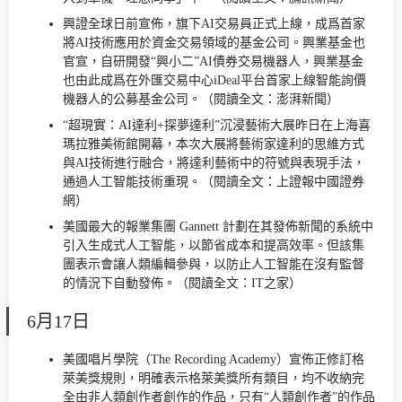
興證全球日前宣佈，旗下AI交易員正式上線，成爲首家
將AI技術應用於資金交易領域的基金公司。興業基金也
官宣，自研開發“興小二”AI債券交易機器人，興業基金
也由此成爲在外匯交易中心iDeal平台首家上線智能詢價
機器人的公募基金公司。（閱讀全文：澎湃新聞）
“超現實：AI達利+探夢達利”沉浸藝術大展昨日在上海喜
瑪拉雅美術館開幕，本次大展將藝術家達利的思維方式
與AI技術進行融合，將達利藝術中的符號與表現手法，
通過人工智能技術重現。（閱讀全文：上證報中國證券
網）
美國最大的報業集團 Gannett 計劃在其發佈新聞的系統中
引入生成式人工智能，以節省成本和提高效率。但該集
團表示會讓人類編輯參與，以防止人工智能在沒有監督
的情況下自動發佈。（閱讀全文：IT之家）
6月17日
美國唱片學院（The Recording Academy）宣佈正修訂格
萊美獎規則，明確表示格萊美獎所有類目，均不收納完
全由非人類創作者創作的作品，只有“人類創作者”的作品