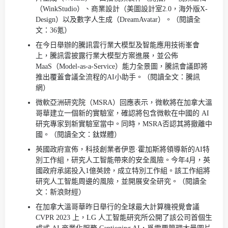
（WinkStudio）、商業設計（美圖設計室2.0，海外版X-
Design）以及數字人生成（DreamAvatar）。（閱讀全
文：36氪）
在今日舉辦的騰訊雲行業大模型及智能應用技術峯會
上，騰訊雲披露行業大模型方案進展，並公佈
MaaS（Model-as-a-Service）能力全景圖，騰訊會議即將
推出覆蓋會議全流程的AI小助手。（閱讀全文：騰訊
網）
微軟亞洲研究院（MSRA）回應表示，微軟將在加拿大溫
哥華建立一個新的實驗室，確認將包含微軟在中國的 AI
研究專家到新實驗室當中。同時，MSRA否認其將撤離中
國。（閱讀全文：鈦媒體）
英國政府宣佈，科技創業者伊恩·霍加斯將領導新的AI特
別工作組，研究人工智能帶來的安全風險。今年4月，英
國政府承諾投入1億英鎊，成立特別工作組。該工作組將
研究人工智能周邊的風險，並開展安全研究。（閱讀全
文：新浪財經）
在加拿大溫哥華昨日舉行的全球最大計算機視覺會議
CVPR 2023 上，LG 人工智能研究所公開了該公司首個生